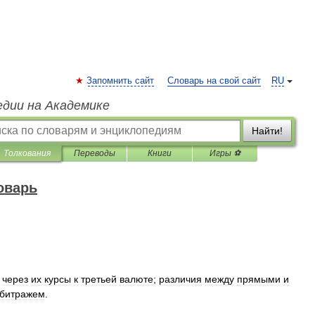
Запомнить сайт
Словарь на свой сайт
RU
едии на Академике
Найти!
Толкования
Переводы
Книги
Игры ⚽
оварь
через
их
курсы
к
третьей
валюте
;
различия
между
прямыми
и
битражем
.