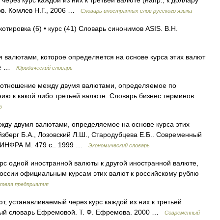
ерез курс каждой из них к третьей валюте (напр., к доллару
в. Комлев Н.Г., 2006 …
Словарь иностранных слов русского языка
котировка (6) • курс (41) Словарь синонимов ASIS. В.Н.
валютами, которое определяется на основе курса этих валют
юте …
Юридический словарь
 соотношение между двумя валютами, определяемое по
ию к какой либо третьей валюте. Словарь бизнес терминов.
в
ду двумя валютами, определяемое на основе курса этих
зберг Б.А., Лозовский Л.Ш., Стародубцева Е.Б.. Современный
.: ИНФРА М. 479 с.. 1999 …
Экономический словарь
с одной иностранной валюты к другой иностранной валюте,
оссии официальным курсам этих валют к российскому рублю
ителя предприятия
, устанавливаемый через курс каждой из них к третьей
вый словарь Ефремовой. Т. Ф. Ефремова. 2000 …
Современный