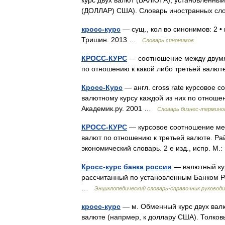
курс двух валют (ВАЛЮТА), установленный ч
(ДОЛЛАР) США). Словарь иностранных сло
кросс-курс
— сущ., кол во синонимов: 2 • 
Тришин. 2013 …
Словарь синонимов
КРОСС-КУРС
— соотношение между двумя 
по отношению к какой либо третьей вал
Кросс-Курс
— англ. cross rate курсовое
валютному курсу каждой из них по отношен
Академик.ру. 2001 …
Словарь бизнес-термино
КРОСС-КУРС
— курсовое соотношение меж
валют по отношению к третьей валюте. Рай
экономический словарь. 2 е изд., испр. М
Кросс-курс банка россии
— валютный кур
рассчитанный по установленным Банком Р
…
Энциклопедический словарь-справочник руковод
кросс-курс
— м. Обменный курс двух валют
валюте (напрмер, к доллару США). Толко