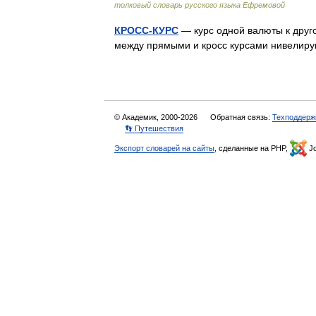
толковый словарь русского языка Ефремовой
КРОСС-КУРС
— курс одной валюты к друго
между прямыми и кросс курсами нивели
© Академик, 2000-2026
Обратная связь:
Техподдерж
👣 Путешествия
Экспорт словарей на сайты
, сделанные на PHP,
Jo