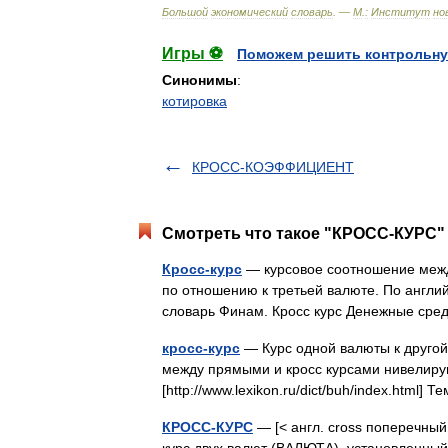
Большой
экономический
словарь
. —
М
.
:
Институт
но
Игры ⚽
Поможем решить контрольну
Синонимы
:
котировка
КРОСС-КОЭФФИЦИЕНТ
Смотреть что такое "КРОСС-КУРС" 
Кросс-курс
— курсовое соотношение межд
по отношению к третьей валюте. По англий
словарь Финам. Кросс курс Денежные ср
кросс-курс
— Курс одной валюты к другой,
между прямыми и кросс курсами нивелир
[http://www.lexikon.ru/dict/buh/index.html
КРОСС-КУРС
— [< англ. cross поперечный