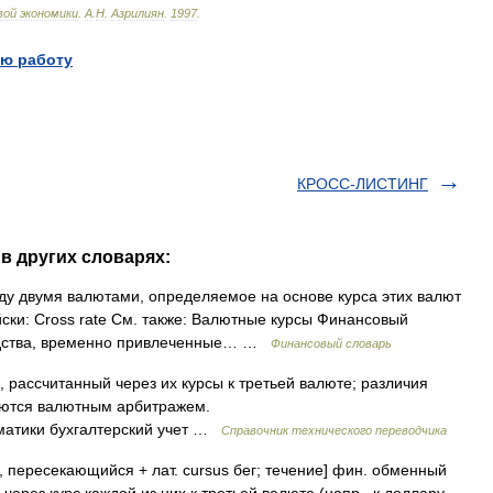
вой
экономики
.
А
.
Н
.
Азрилиян
.
1997
.
ю работу
КРОСС-ЛИСТИНГ
в других словарях:
у двумя валютами, определяемое на основе курса этих валют
ски: Cross rate См. также: Валютные курсы Финансовый
едства, временно привлеченные… …
Финансовый словарь
 рассчитанный через их курсы к третьей валюте; различия
уются валютным арбитражем.
] Тематики бухгалтерский учет …
Справочник технического переводчика
, пересекающийся + лат. cursus бег; течение] фин. обменный