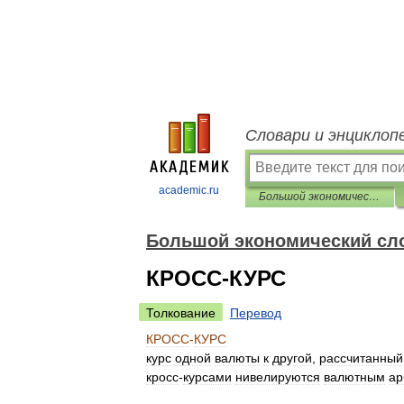
Словари и энциклоп
academic.ru
Большой экономический словарь
Большой экономический сл
КРОСС-КУРС
Толкование
Перевод
КРОСС
-
КУРС
курс
одной
валюты
к
другой
,
рассчитанный
кросс
-
курсами
нивелируются
валютным
ар