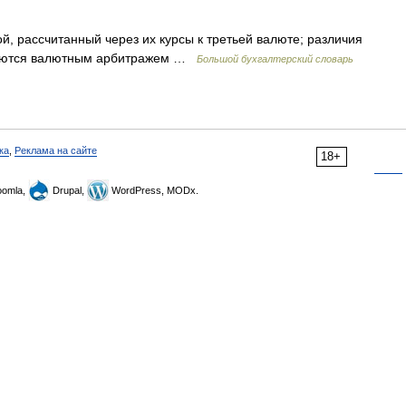
й, рассчитанный через их курсы к третьей валюте; различия
руются валютным арбитражем …
Большой бухгалтерский словарь
ка
,
Реклама на сайте
18+
omla,
Drupal,
WordPress, MODx.